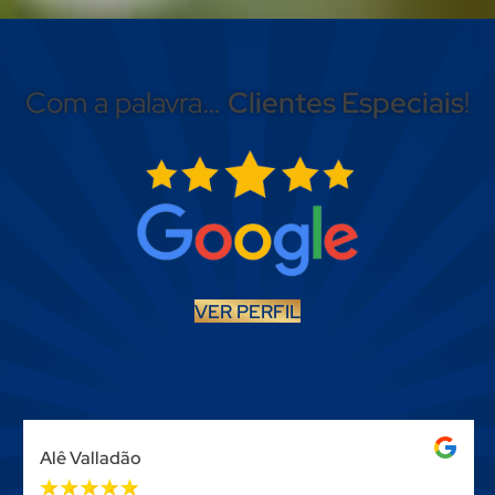
Com a palavra…
Clientes Especiais
!
VER PERFIL
Alê Valladão