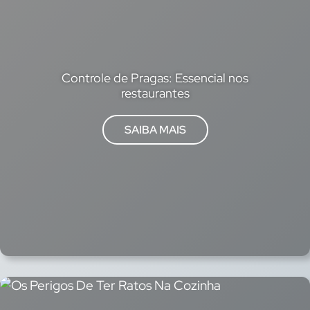
Controle de Pragas: Essencial nos
restaurantes
:
SAIBA MAIS
Controle
de
Pragas:
Essencial
nos
restaurantes