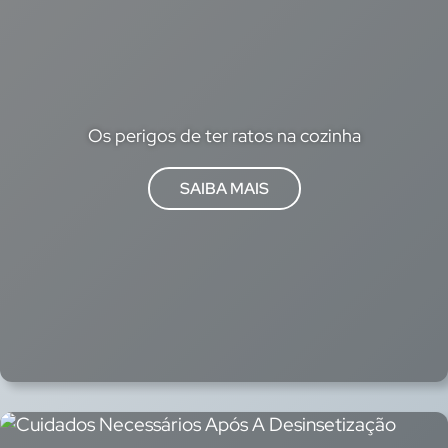
Os perigos de ter ratos na cozinha
:
SAIBA MAIS
Os
perigos
de
ter
ratos
na
cozinha