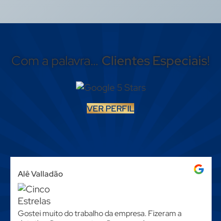
Com a palavra…
Clientes Especiais
!
VER PERFIL
Alê Valladão
Gostei muito do trabalho da empresa. Fizeram a