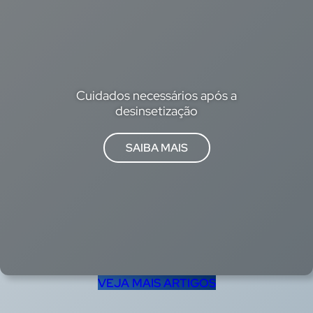
Cuidados necessários após a
desinsetização
:
SAIBA MAIS
Cuidados
necessários
após
a
desinsetização
VEJA MAIS ARTIGOS