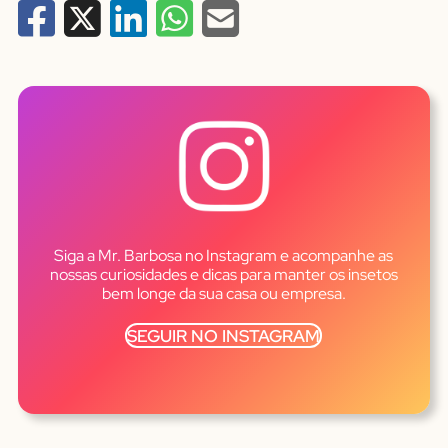
Siga a Mr. Barbosa no Instagram e acompanhe as
nossas curiosidades e dicas para manter os insetos
bem longe da sua casa ou empresa.
SEGUIR NO INSTAGRAM