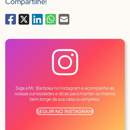
Compartilhe!
Siga a Mr. Barbosa no Instagram e acompanhe as
nossas curiosidades e dicas para manter os insetos
bem longe da sua casa ou empresa.
SEGUIR NO INSTAGRAM