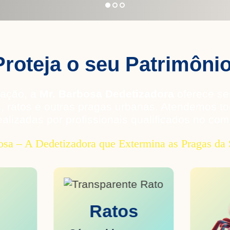
1
2
3
Proteja o seu Patrimônio
zação, a
Mr. Barbosa Dedetizadora
oferece ser
as, ratos e outras pragas urbanas. Atendemos t
ealizadas por profissionais qualificados no co
osa – A Dedetizadora que Extermina as Pragas da 
Ratos