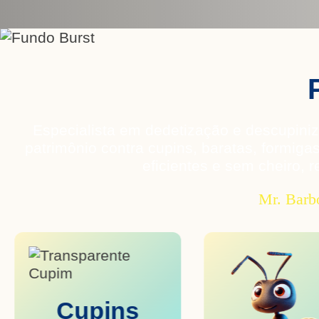
Especialista em dedetização e descupini
patrimônio contra cupins, baratas, formig
eficientes e sem cheiro, r
Mr. Barb
Cupins